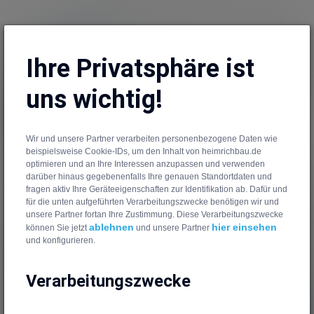
info@heimrichbau.de
+49 69 / 348 715 657
Ihre Privatsphäre ist
Men
404
uns wichtig!
Wir und unsere Partner verarbeiten personenbezogene Daten wie
beispielsweise Cookie-IDs, um den Inhalt von heimrichbau.de
Seite nicht gefunden
optimieren und an Ihre Interessen anzupassen und verwenden
darüber hinaus gegebenenfalls Ihre genauen Standortdaten und
fragen aktiv Ihre Geräteeigenschaften zur Identifikation ab. Dafür und
für die unten aufgeführten Verarbeitungszwecke benötigen wir und
unsere Partner fortan Ihre Zustimmung. Diese Verarbeitungszwecke
ablehnen
hier einsehen
können Sie jetzt
und unsere Partner
und konfigurieren.
Verarbeitungszwecke
Fax.: